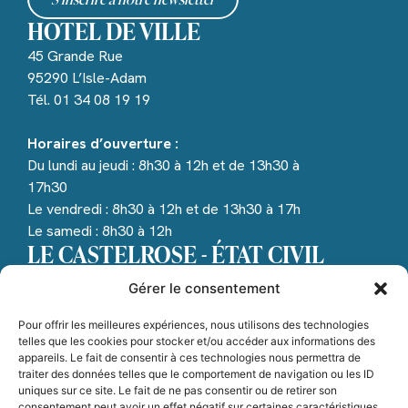
HOTEL DE VILLE
45 Grande Rue
95290 L’Isle-Adam
Tél. 01 34 08 19 19
Horaires d’ouverture :
Du lundi au jeudi : 8h30 à 12h et de 13h30 à
17h30
Le vendredi : 8h30 à 12h et de 13h30 à 17h
Le samedi : 8h30 à 12h
LE CASTELROSE - ÉTAT CIVIL
1 avenue de Paris
Gérer le consentement
95290
L’Isle-Adam Tél. 01 34 08 19 07
Pour offrir les meilleures expériences, nous utilisons des technologies
telles que les cookies pour stocker et/ou accéder aux informations des
appareils. Le fait de consentir à ces technologies nous permettra de
Horaires d’ouverture :
traiter des données telles que le comportement de navigation ou les ID
Lundi, mardi, mercredi, jeudi :
8h30 à 12h et de
uniques sur ce site. Le fait de ne pas consentir ou de retirer son
consentement peut avoir un effet négatif sur certaines caractéristiques